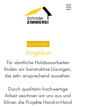
Wir verwenden Cookies, um Inhalte zu personalisieren,
Funktionen für soziale Medien anbieten zu können und die
Zugriffe auf unsere Website zu analysieren. Weitere
Informationen finden Sie in unserer
Datenschutzerklärung.
Verstanden
Angebot
Für sämtliche Holzbauarbeiten
finden wir konstruktive Lösungen,
die sehr ansprechend aussehen.
Durch qualitativ hochwertige
Arbeit zeichnen wir uns aus und
führen die Projekte Hand-in-Hand