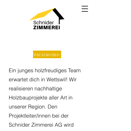
Wir verwenden Cookies, um Inhalte zu personalisieren,
Funktionen für soziale Medien anbieten zu können und die
Zugriffe auf unsere Website zu analysieren. Weitere
Informationen finden Sie in unserer
Datenschutzerklärung.
Verstanden
Ein junges holzfreudiges Team
erwartet dich in Wettswil! Wir
realisieren nachhaltige
Holzbauprojekte aller Art in
unserer Region. Den
Projektleiter/innen bei der
Schnider Zimmerei AG wird