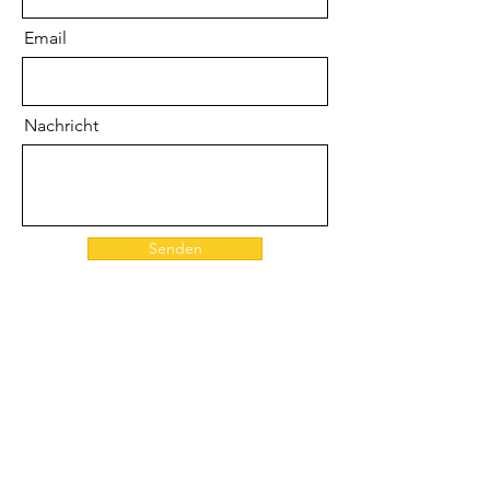
Email
Nachricht
Senden
Projektleiter/in im
Holzbau gesucht